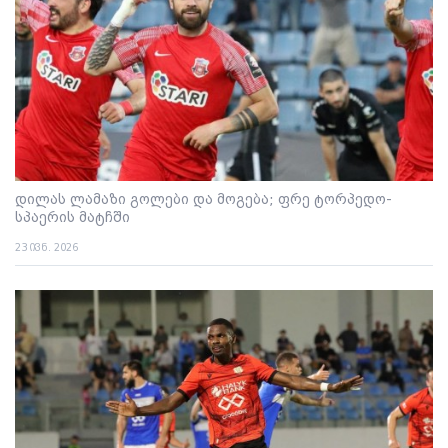
დილას ლამაზი გოლები და მოგება; ფრე ტორპედო-
სპაერის მატჩში
23 ივნ. 2026