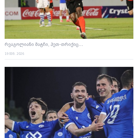
რვაგოლიანი მატჩი, ჰეთ-თრიქიც...
19 ივნ. 2026