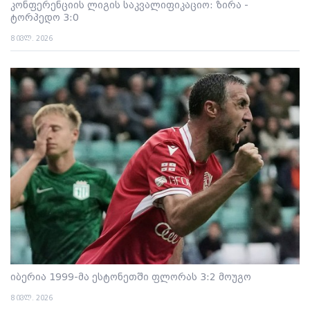
კონფერენციის ლიგის საკვალიფიკაციო: ზირა -
ტორპედო 3:0
8 ივლ. 2026
იბერია 1999-მა ესტონეთში ფლორას 3:2 მოუგო
8 ივლ. 2026