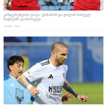
კონფერენციის ლიგა: დინამომ და დილამ პირველ
მატჩებში გაიმარჯვეს
10 ივლ. 2026