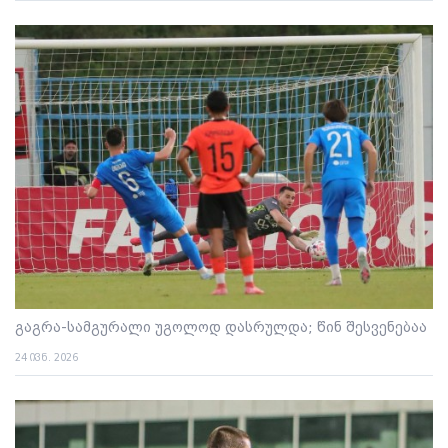
გაგრა-სამგურალი უგოლოდ დასრულდა; წინ შესვენებაა
24 ივნ. 2026