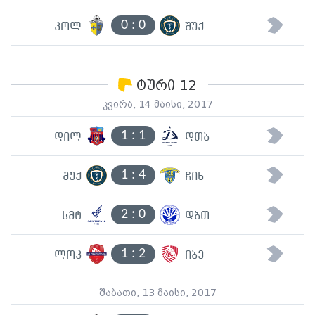
0
:
0
კოლ
შუქ
ტური 12
კვირა, 14 მაისი, 2017
1
:
1
დილ
დთბ
1
:
4
შუქ
ჩიხ
2
:
0
სმტ
დბთ
1
:
2
ლოკ
იბე
შაბათი, 13 მაისი, 2017