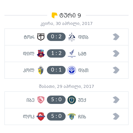
ტური 9
კვირა, 30 აპრილი, 2017
0
:
2
ტორ
დთბ
1
:
2
დილ
სმტ
0
:
1
კოლ
დბთ
შაბათი, 29 აპრილი, 2017
5
:
0
იბე
შუქ
5
:
0
ლოკ
ჩიხ