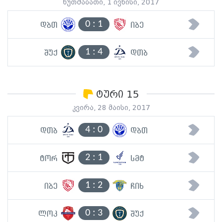
ხუთშაბათი, 1 ივნისი, 2017
0
:
1
დბთ
იბე
1
:
4
შუქ
დთბ
ტური 15
კვირა, 28 მაისი, 2017
4
:
0
დთბ
დბთ
2
:
1
ტორ
სმტ
1
:
2
იბე
ჩიხ
0
:
3
ლოკ
შუქ