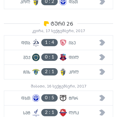
0
:
2
კოლ
დბთ
ტური 26
კვირა, 17 სექტემბერი, 2017
1
:
4
დთბ
იბე
0
:
1
შუქ
დილ
2
:
1
ჩიხ
კოლ
შაბათი, 16 სექტემბერი, 2017
0
:
5
დბთ
ტორ
2
:
1
სმტ
ლოკ