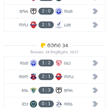
2
:
0
ტორ
დბთ
2
:
5
ლოკ
სმტ
ტური 34
შაბათი, 18 ნოემბერი, 2017
1
:
2
დბთ
იბე
2
:
1
დილ
ლოკ
1
:
3
ჩიხ
ტორ
0
:
1
შუქ
დთბ