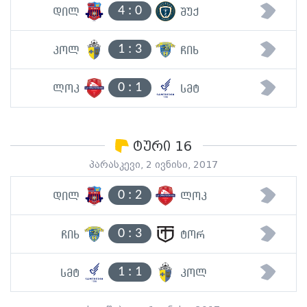
4
:
0
დილ
შუქ
1
:
3
კოლ
ჩიხ
0
:
1
ლოკ
სმტ
ტური 16
პარასკევი, 2 ივნისი, 2017
0
:
2
დილ
ლოკ
0
:
3
ჩიხ
ტორ
1
:
1
სმტ
კოლ