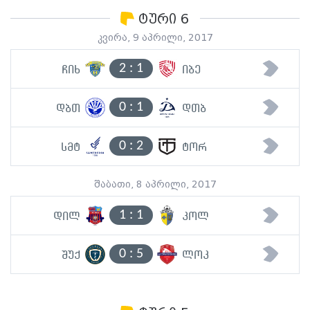
ტური 6
კვირა, 9 აპრილი, 2017
2
:
1
ჩიხ
იბე
0
:
1
დბთ
დთბ
0
:
2
სმტ
ტორ
შაბათი, 8 აპრილი, 2017
1
:
1
დილ
კოლ
0
:
5
შუქ
ლოკ