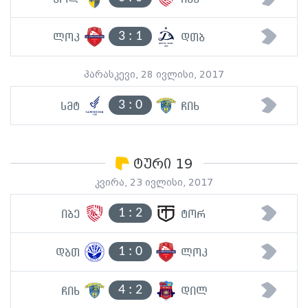
3
:
1
ლოკ
დთბ
პარასკევი, 28 ივლისი, 2017
3
:
0
სმტ
ჩიხ
ტური 19
კვირა, 23 ივლისი, 2017
1
:
2
იბე
ტორ
1
:
0
დბთ
ლოკ
4
:
2
ჩიხ
დილ