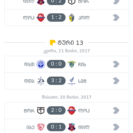
0
:
2
დილ
ტორ
1
:
2
ლოკ
კოლ
ტური 13
კვირა, 21 მაისი, 2017
0
:
0
დბთ
ჩიხ
3
:
2
დთბ
სმტ
შაბათი, 20 მაისი, 2017
2
:
0
ტორ
ლოკ
0
:
1
იბე
დილ