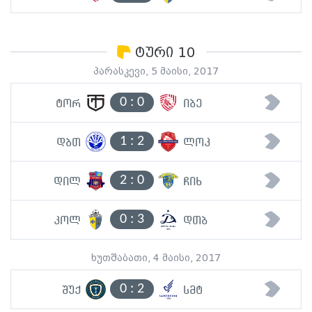
ტური 10
პარასკევი, 5 მაისი, 2017
0
:
0
ტორ
იბე
1
:
2
დბთ
ლოკ
2
:
0
დილ
ჩიხ
0
:
3
კოლ
დთბ
ხუთშაბათი, 4 მაისი, 2017
0
:
2
შუქ
სმტ