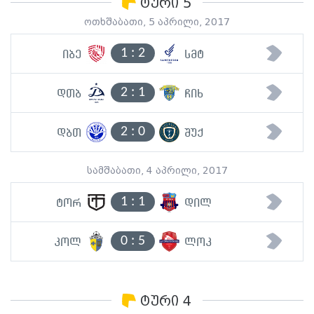
ტური 5
ოთხშაბათი, 5 აპრილი, 2017
1
:
2
იბე
სმტ
2
:
1
დთბ
ჩიხ
2
:
0
დბთ
შუქ
სამშაბათი, 4 აპრილი, 2017
1
:
1
ტორ
დილ
0
:
5
კოლ
ლოკ
ტური 4