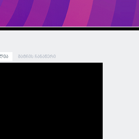
ლვა
მატჩის ჩანაწერი