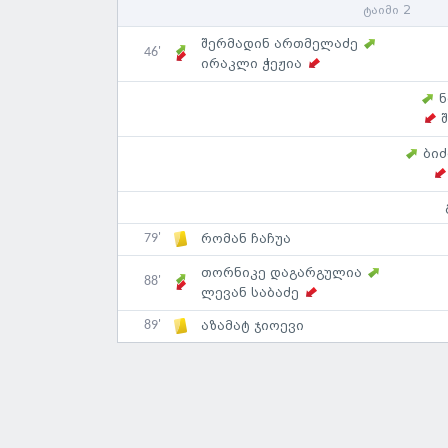
ტაიმი 2
შერმადინ ართმელაძე
46'
ირაკლი ჭეჟია
ნ
ბი
79'
რომან ჩაჩუა
თორნიკე დაგარგულია
88'
ლევან საბაძე
89'
აზამატ ჯიოევი