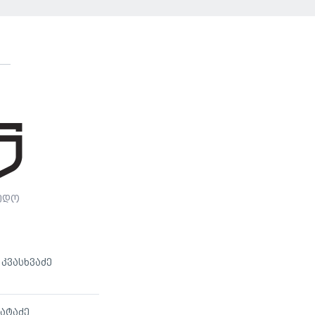
ედო
კვასხვაძე
ბატაძე