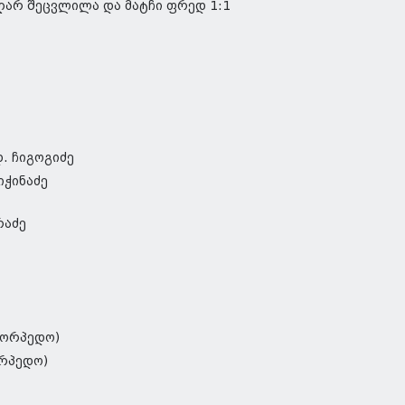
ღარ შეცვლილა და მატჩი ფრედ 1:1
დ. ჩიგოგიძე
ჭიჭინაძე
რაძე
ტორპედო)
რპედო)