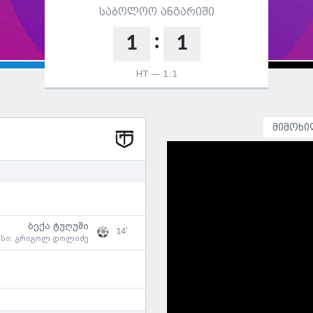
საბოლოო ანგარიში
:
1
1
HT —
1:1
მიმოხი
ბექა ტუღუში
14'
ასი:
გრიგოლ დოლიძე