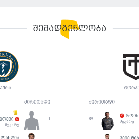
შემადგენლობა
უქურა
ტორპ
ძირითადი
ძირითადი
როინ 
1
89
ჯიოევი
მეკარე
მეკარე
ალანდია
ვაჟა ტა