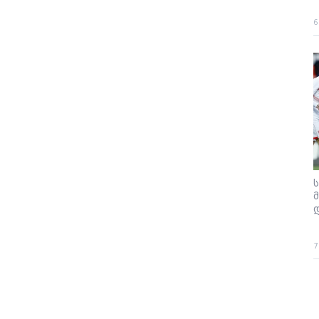
6
7
P