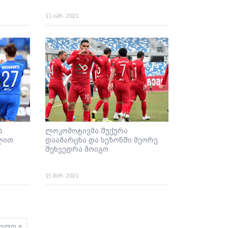
11 აპრ. 2021
ა
ლოკომოტივმა შუქურა
ოლით
დაამარცხა და სეზონში მეორე
შეხვედრა მოიგო
15 მარ. 2021
ast
ოლო »