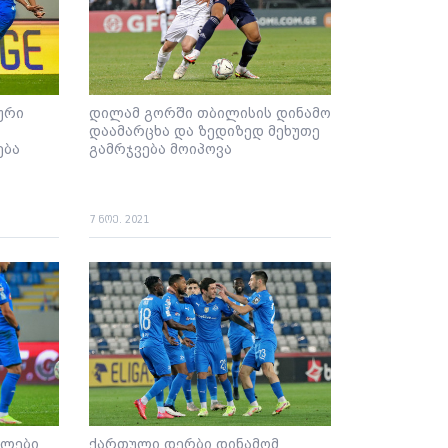
ური
დილამ გორში თბილისის დინამო
დაამარცხა და ზედიზედ მეხუთე
ება
გამრჯვება მოიპოვა
7 ნოე. 2021
ელები
ქართული დერბი დინამომ