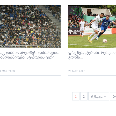
სევ დინამო არენაზე!.. დინამოების
ფრე წყალტუბოში; რვა გო
აპირისპირება; სტუმრების ტური
გორში...
9 MAY. 2023
20 MAY. 2023
gination
Current
1
Page
2
Next
შემდეგი ››
La
ბ
page
page
pa