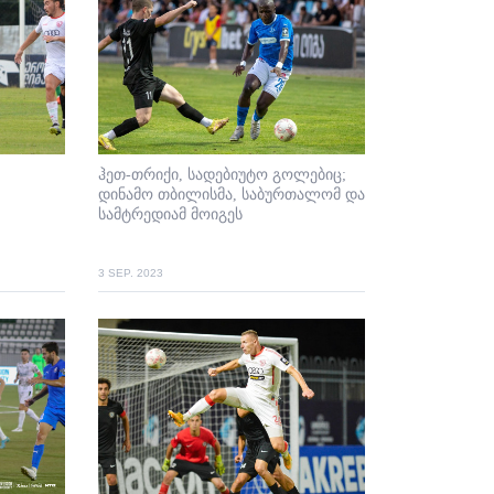
ჰეთ-თრიქი, სადებიუტო გოლებიც;
დინამო თბილისმა, საბურთალომ და
სამტრედიამ მოიგეს
3 SEP. 2023