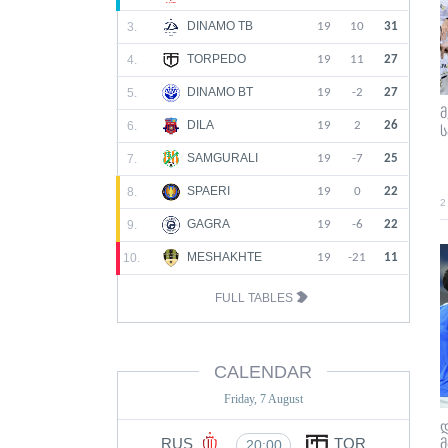
DINAMO TB
3.
19
10
31
TORPEDO
4.
19
11
27
DINAMO BT
5.
19
-2
27
მ
DILA
6.
19
2
26
ს
SAMGURALI
7.
19
-7
25
SPAERI
8.
19
0
22
2
GAGRA
9.
19
-6
22
MESHAKHTE
10.
19
-21
11
FULL TABLES
CALENDAR
Friday, 7 August
RUS
TOR
მ
20:00