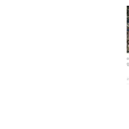
ი
დ
2
Pa