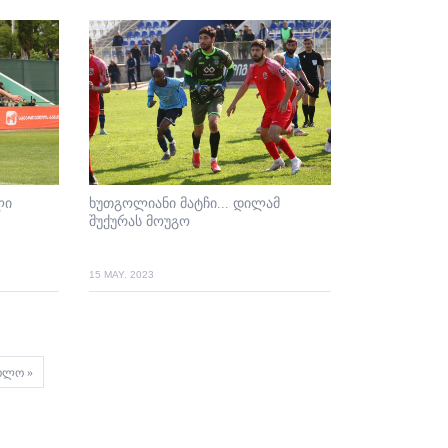
ლი
ხუთგოლიანი მატჩი... დილამ
შუქურას მოუგო
15 MAY. 2023
st
ოლო »
ge