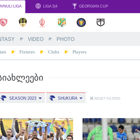
VNULI LIGA
LIGA 3|4
GEORGIAN CUP
NTASY
VIDEO
PHOTO
tats
Fixtures
Clubs
Players
ᲡᲘᲐᲮᲚᲔᲔᲑᲘ
SEASON 2023
SHUKURA
RESET FILTERS