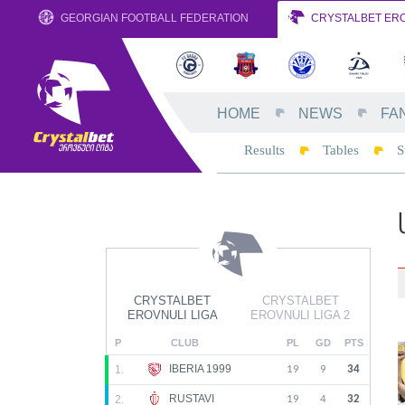
GEORGIAN FOOTBALL FEDERATION
CRYSTALBET ERO
HOME
NEWS
FA
Results
Tables
S
CRYSTALBET
CRYSTALBET
EROVNULI LIGA
EROVNULI LIGA 2
P
CLUB
PL
GD
PTS
IBERIA 1999
1.
19
9
34
RUSTAVI
2.
19
4
32