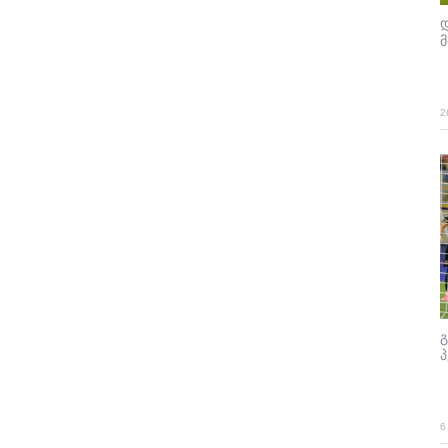
დ
მ
2
გ
პ
6