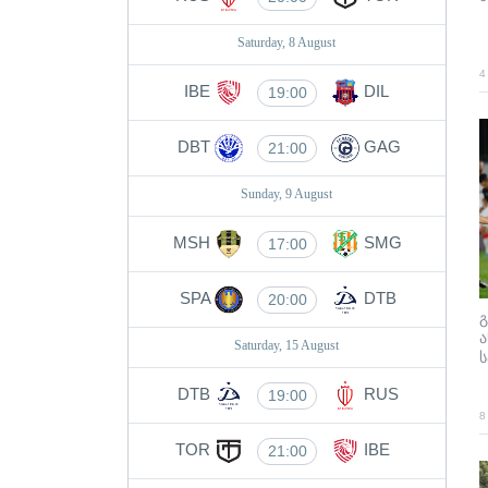
Saturday, 8 August
4
IBE
DIL
19:00
DBT
GAG
21:00
Sunday, 9 August
MSH
SMG
17:00
SPA
DTB
20:00
გ
ა
Saturday, 15 August
DTB
RUS
19:00
8
TOR
IBE
21:00