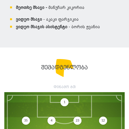
მეოთხე მსაჯი -
მანუჩარ კიკორია
ვიდეო მსაჯი
- აკაკი ფარჯიკია
ვიდეო მსაჯის ასისტენტი
- ბორის ჟვანია
შემადგენლობა
დინამო ბთ
1
35
4
23
12