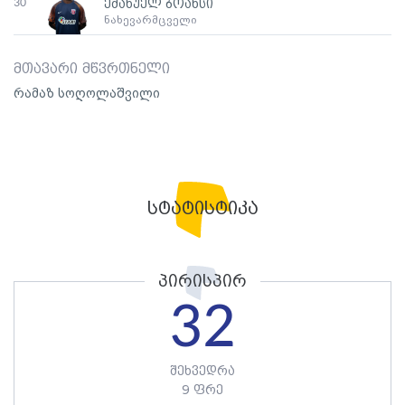
30
ემანუელ ბოანსი
ნახევარმცველი
მთავარი მწვრთნელი
რამაზ სოღოლაშვილი
სტატისტიკა
პირისპირ
32
შეხვედრა
9 ფრე