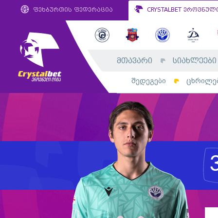
ფეხბურთის ფედერაცია
CRYSTALBET ეროვნულ
მთავარი
სიახლეები
შედეგები
ცხრილე