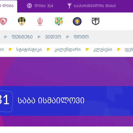
ი ლიგა
ლიგა 3|4
საქართველოს თასი
ფენტეზი
ვიდეო
ფოტო
ბი
სტატისტიკა
კალენდარი
კლუბები
ფე
31
საბა ისმაილოვი