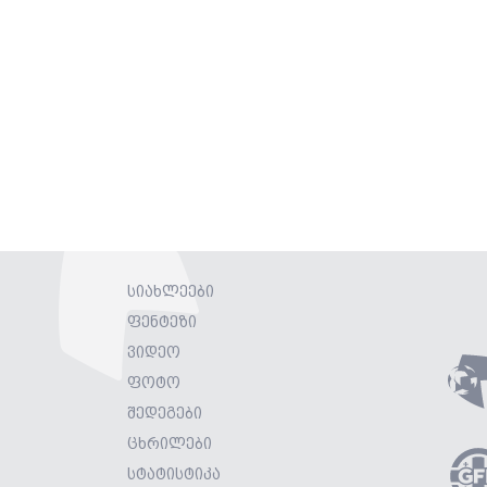
სიახლეები
ფენტეზი
ვიდეო
ფოტო
შედეგები
ცხრილები
სტატისტიკა