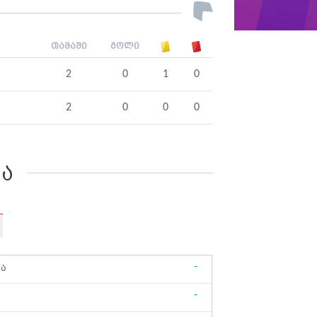
თამაში
გოლი
2
0
1
0
2
0
0
0
კა
-
ბა
-