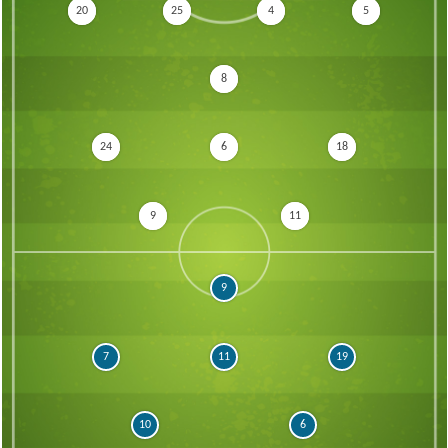
20
25
4
5
8
24
6
18
9
11
9
7
11
19
10
6