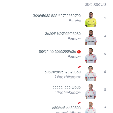
ძირითადი
თორნიკე მეგრელიშვილი
1
მეკარე
ვაჰიდ სელიმოვიჩი
4
მცველი
გიორგი ჯინჯოლავა
5
მცველი
6
ნიკოლოზ დადიანი
ნახევარმცველი
ბაქარ ქარდავა
8
ნახევარმცველი
9
ამირან ძაგანია
თავდამსხმელი