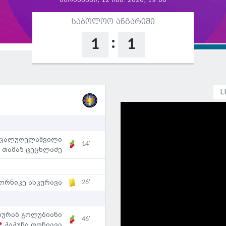
პარასკევი, 12 ივნ. 2026, 19:00
საბოლოო ანგარიში
:
1
1
L
 ცალუღელაშვილი
14'
თამაზ ცეცხლაძე
26'
ორნიკე ასკურავა
ზურაბ გოლუბიანი
46'
პაპუნა ფონიავა