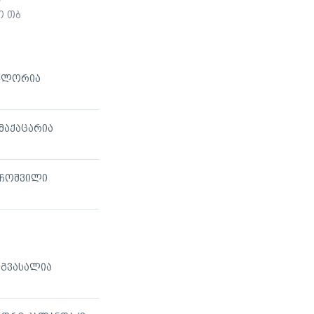
ო თბ
 ლორია
მაქაცარია
ოჩოშვილი
 გვასალია