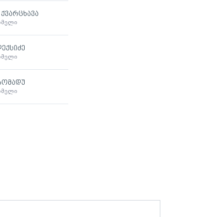
 ქვარცხავა
ხმელი
ექსიძე
ხმელი
ბომადუ
ხმელი