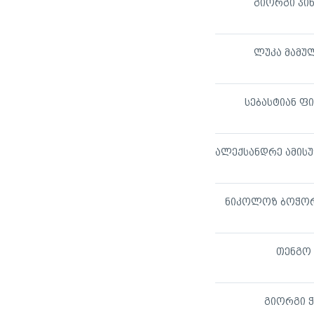
გიორგი ჯი
ლუკა მამუ
სებასტიან ფ
ნიკოლოზ ბოჭო
თენგო 
გიორგი ჭ