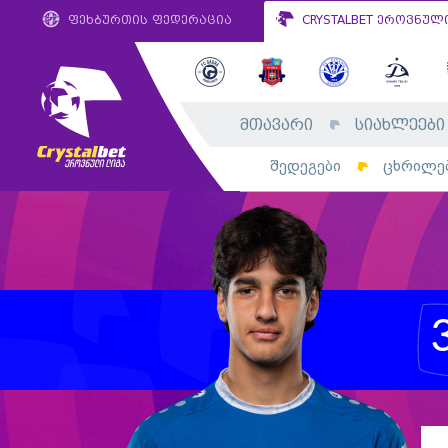
ფეხბურთის ფედერაცია
CRYSTALBET ეროვნულ
მთავარი
სიახლეები
შედეგები
ცხრილე