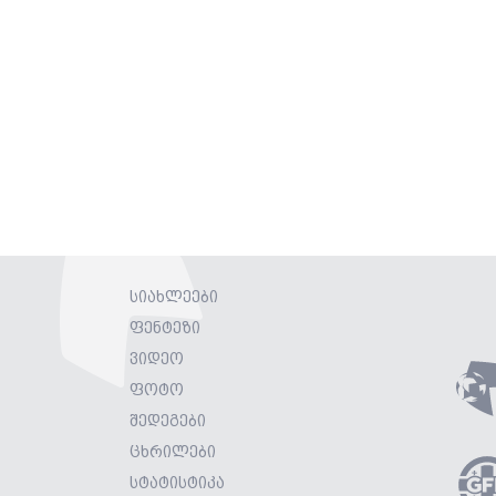
სიახლეები
ფენტეზი
ვიდეო
ფოტო
შედეგები
ცხრილები
სტატისტიკა