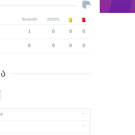
თამაში
გოლი
1
0
0
0
0
0
0
0
კა
-
ბა
-