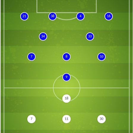
21
38
4
16
34
33
7
8
10
9
18
7
11
30