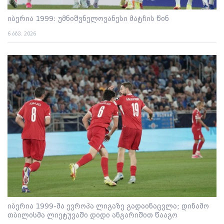
იბერია 1999: უმნიშვნელოვანესი მატჩის წინ
6 აგვ. 2026
იბერია 1999-მა ევროპა ლიგაზე გადაინაცვლა; დინამო
თბილისმა ლიეტუვაში დიდი ანგარიშით წააგო