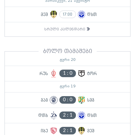
პარასკევი, 21 აგვისტო
მეშ
დბთ
17:00
სრული კალენდარი
ბოლო თამაშები
ტური 20
1
:
0
რუს
ტორ
ტური 19
0
:
0
გაგ
სმგ
2
:
1
დთბ
დბთ
2
:
1
იბე
მეშ