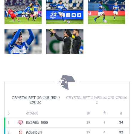
CRYSTALBET ეროვნული
CRYSTALBET ეროვნული ლიგა
ლიგა
2
±
ა
კლუბი
თ
ქ
19
9
34
1.
იბერია 1999
19
4
32
2.
რუსთავი