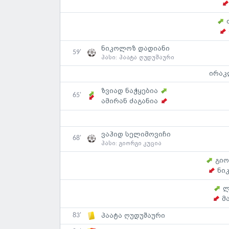
ნიკოლოზ დადიანი
59'
პასი:
პაატა ღუდუშაური
ირაკ
ზვიად ნაჭყებია
65'
ამირან ძაგანია
ვაჰიდ სელიმოვიჩი
68'
პასი:
გიორგი კუცია
გიო
ნი
ლ
მ
83'
პაატა ღუდუშაური