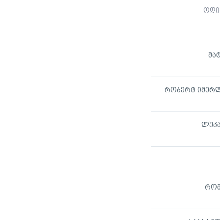
ოდი
მატ
რობერტ იმერ
ლუკა
რომ