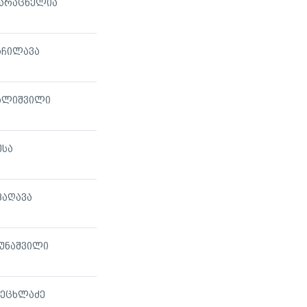
ვარაცხელია
რჩილავა
ვალიშვილი
უსა
ფაღავა
იუნაშვილი
ცეცხლაძე