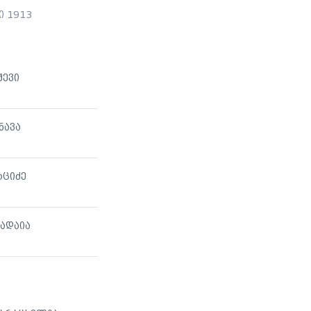
 1913
შევი
ნავა
რციძე
ხადაია