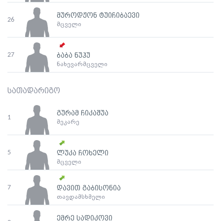
მუროდჟონ ტუიჩიბაევი
26
მცველი
27
ბაბა ნუჰუ
ნახევარმცველი
სათადარიგო
გურამ ჩიკაშუა
1
მეკარე
5
ლუკა ჩოხელი
მცველი
7
დავით გაბისონია
თავდამსხმელი
ემრე სადიკოვი