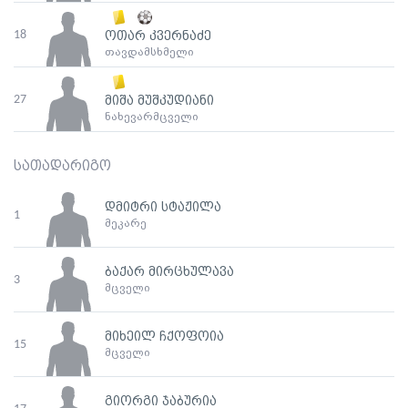
18
ოთარ კვერნაძე
თავდამსხმელი
27
მიშა მუშკუდიანი
ნახევარმცველი
სათადარიგო
დმიტრი სტაჟილა
1
მეკარე
ბაქარ მირცხულავა
3
მცველი
მიხეილ ჩქოფოია
15
მცველი
გიორგი ჯაბურია