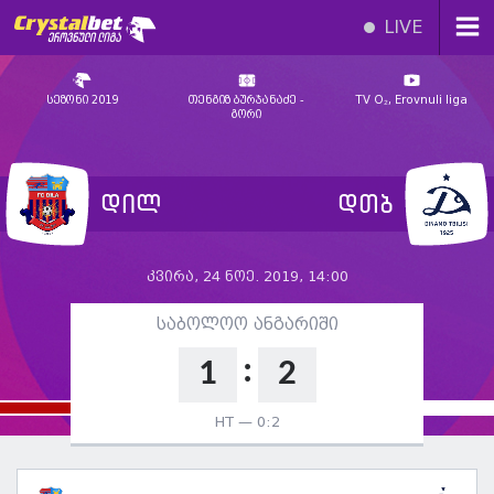
LIVE
სეზონი 2019
თენგიზ ბურჯანაძე -
TV O₂, Erovnuli liga
გორი
დილ
დთბ
კვირა, 24 ნოე. 2019, 14:00
საბოლოო ანგარიში
:
1
2
HT —
0:2