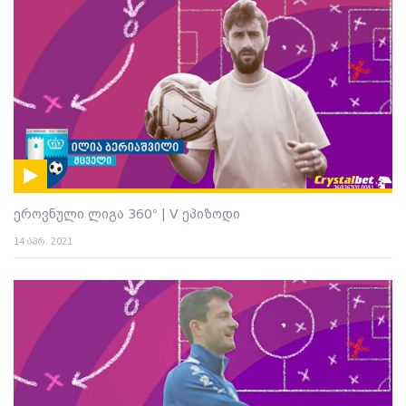
ეროვნული ლიგა 360° | V ეპიზოდი
14 აპრ. 2021