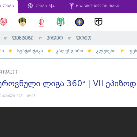
ი ლიგა
ლიგა 3|4
საქართველოს თასი
ფენტეზი
ვიდეო
ფოტო
ბი
სტატისტიკა
კალენდარი
კლუბები
ფე
ვიდეო
ეროვნული ლიგა 360° | VII ეპიზოდ
4 აპრილი, 2021 - 09:03