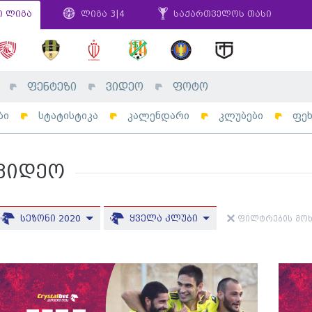
ი ლიგა
ლიგა 3|4
საქართველოს თასი
ფენტეზი
ვიდეო
ფოტო
ბი
სტატისტიკა
კალენდარი
კლუბები
ფე
ვიდეო
სეზონი 2020
ყველა კლუბი
ფილტრების მოხ