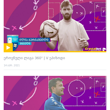
ეროვნული ლიგა 360° | V ეპიზოდი
14 აპრ. 2021