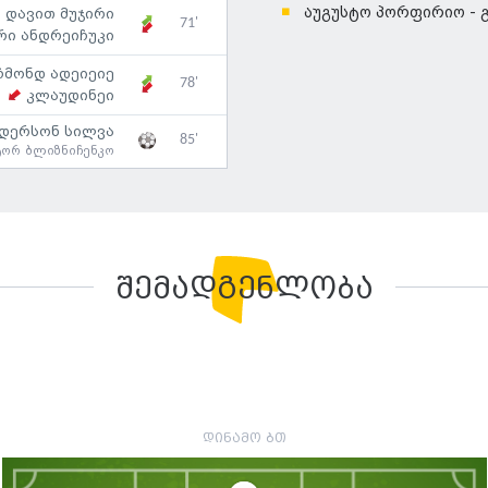
აუგუსტო პორფირიო - 
დავით მუჯირი
71'
რი ანდრეიჩუკი
ჩმონდ ადეიეიე
78'
კლაუდინეი
ნდერსონ სილვა
85'
ტორ ბლიზნიჩენკო
შემადგენლობა
დინამო ბთ