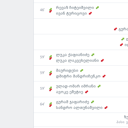
რევაზ ჩიტეიშვილი
46'
ივან ტურიცოვი
გურ
ი
ლუკა ქაფიანიძე
59'
ლუკა ლაკვეხელიანი
მაურიდესი
59'
დმიტრი მანდრიჩენკო
ულად-ომარ იმრანი
59'
ავოკე ეშეტიე
გურამ ჯაფარიძე
64'
სანდრო ალთუნაშვილი
ზ
პასი: