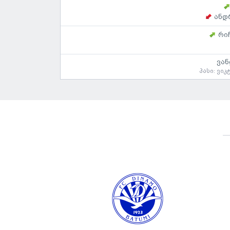
ანდ
რი
ვა
პასი:
ვიკ