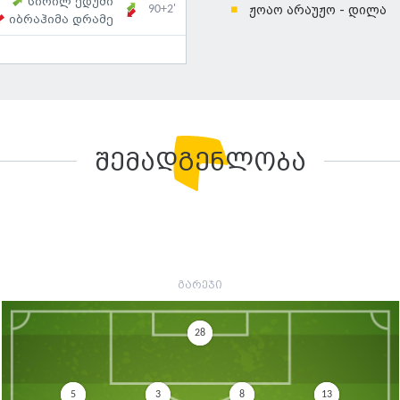
სირილ ედუძი
90+2'
ჟოაო არაუჟო - დილა
იბრაჰიმა დრამე
შემადგენლობა
გარეჯი
28
5
3
8
13