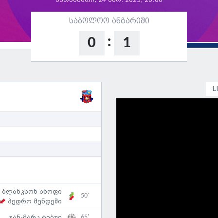
ხუთშაბათი, 24 აპრ. 2025, 20:00
საბოლოო ანგარიში
:
0
1
L
ბლანკსონ ანოფი
50'
პედრო მენდეში
65'
ჟან-მარკ ტიბუე