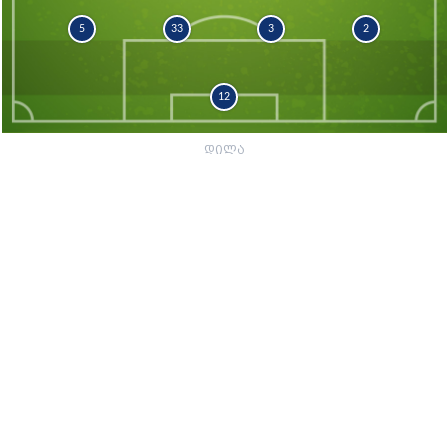
5
33
3
2
12
დილა