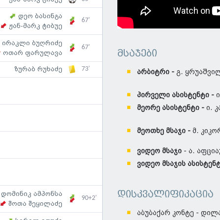
დეო ბასინგა
67'
ჟან-მარკ ტიბუე
ირაკლი ბუღრიძე
67'
მსაჯები
ოთარ ფარულავა
73'
ზურაბ რუხაძე
არბიტრი -
გ. ყრუაშვი
პირველი ასისტენტი -
ი
მეორე ასისტენტი -
ი. 
მეოთხე მსაჯი -
მ. კიკო
ვიდეო მსაჯი
- ა. აფცი
ვიდეო მსაჯის ასისტენ
დისკვალიფიკაცია
დომინიკ ამპონსა
90+2'
შოთა შეყილაძე
აბუბაქარ კონტე - დილ