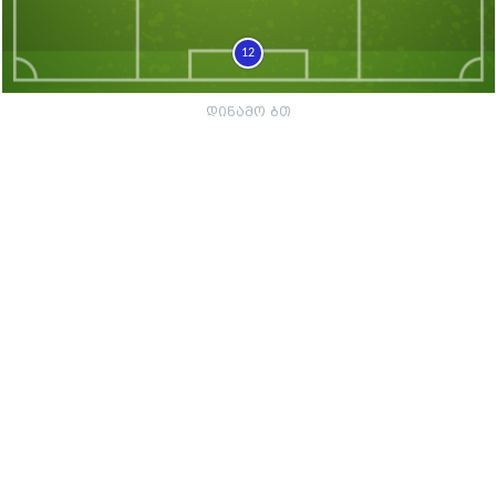
12
დინამო ბთ