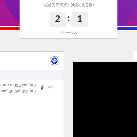
საბოლოო ანგარიში
:
2
1
HT —
0:0
რიან თევდორაძე
46'
იორგი ჯანელიძე