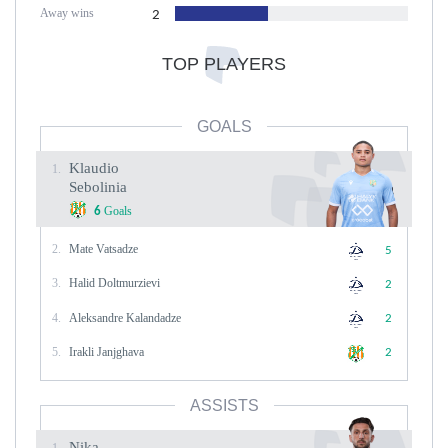
Away wins
2
TOP PLAYERS
GOALS
Klaudio
1.
Sebolinia
Goals
6
2.
Mate Vatsadze
5
3.
Halid Doltmurzievi
2
4.
Aleksandre Kalandadze
2
5.
Irakli Janjghava
2
ASSISTS
Nika
1.