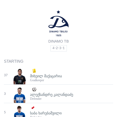
DINAMO TB
4-2-3-1
STARTING
37
ᲛᲘᲮᲔᲘᲚ ᲛᲐᲥᲐᲪᲐᲠᲘᲐ
Goalkeeper
3
ᲐᲚᲔᲥᲡᲐᲜᲓᲠᲔ ᲙᲐᲚᲐᲜᲓᲐᲫᲔ
Defender
5
ᲡᲐᲑᲐ ᲮᲐᲠᲔᲑᲐᲨᲕᲘᲚᲘ