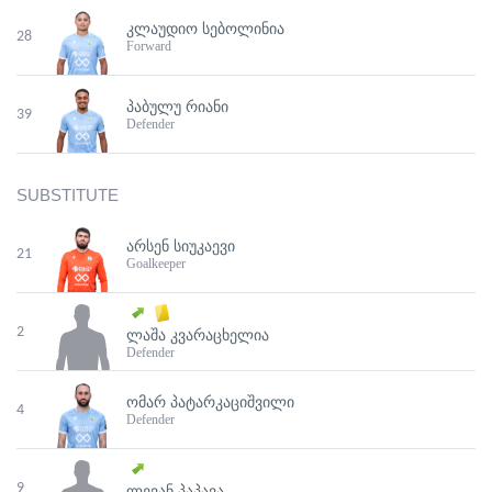
ᲙᲚᲐᲣᲓᲘᲝ ᲡᲔᲑᲝᲚᲘᲜᲘᲐ
28
Forward
ᲞᲐᲑᲣᲚᲣ ᲠᲘᲐᲜᲘ
39
Defender
SUBSTITUTE
ᲐᲠᲡᲔᲜ ᲡᲘᲣᲙᲐᲔᲕᲘ
21
Goalkeeper
2
ᲚᲐᲨᲐ ᲙᲕᲐᲠᲐᲪᲮᲔᲚᲘᲐ
Defender
ᲝᲛᲐᲠ ᲞᲐᲢᲐᲠᲙᲐᲪᲘᲨᲕᲘᲚᲘ
4
Defender
9
ᲚᲔᲕᲐᲜ ᲞᲐᲞᲐᲕᲐ