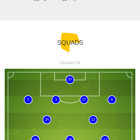
SQUADS
DINAMO TB
37
5
3
27
6
24
22
10
26
13