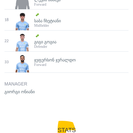
Forward
18
ᲡᲐᲑᲐ ᲩᲮᲔᲢᲘᲐᲜᲘ
Midfielder
22
ᲒᲘᲒᲘ ᲒᲝᲒᲘᲐ
Defender
ᲯᲔᲤᲔᲠᲡᲝᲜ ᲯᲔᲠᲐᲚᲓᲝ
33
Forward
MANAGER
გიორგი ონიანი
STATS