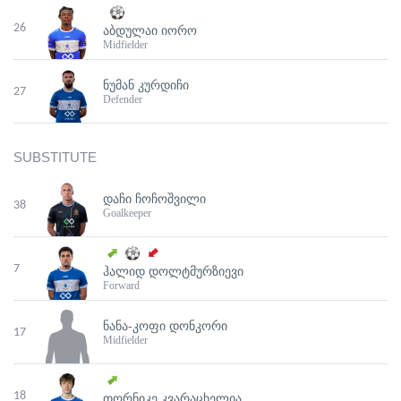
26
ᲐᲑᲓᲣᲚᲐᲘ ᲘᲝᲠᲝ
Midfielder
ᲜᲣᲛᲐᲜ ᲙᲣᲠᲓᲘᲩᲘ
27
Defender
SUBSTITUTE
ᲓᲐᲩᲘ ᲩᲝᲩᲝᲨᲕᲘᲚᲘ
38
Goalkeeper
7
ᲰᲐᲚᲘᲓ ᲓᲝᲚᲢᲛᲣᲠᲖᲘᲔᲕᲘ
Forward
ᲜᲐᲜᲐ-ᲙᲝᲤᲘ ᲓᲝᲜᲙᲝᲠᲘ
17
Midfielder
18
ᲗᲝᲠᲜᲘᲙᲔ ᲙᲕᲐᲠᲐᲪᲮᲔᲚᲘᲐ