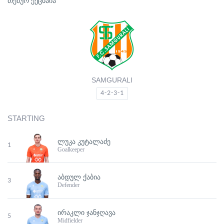
თემურ ქეცბაია
SAMGURALI
4-2-3-1
STARTING
ᲚᲣᲙᲐ ᲙᲣᲢᲐᲚᲐᲫᲔ
1
Goalkeeper
ᲐᲑᲓᲣᲚ ᲥᲐᲑᲘᲐ
3
Defender
ᲘᲠᲐᲙᲚᲘ ᲯᲐᲜᲯᲦᲐᲕᲐ
5
Midfielder