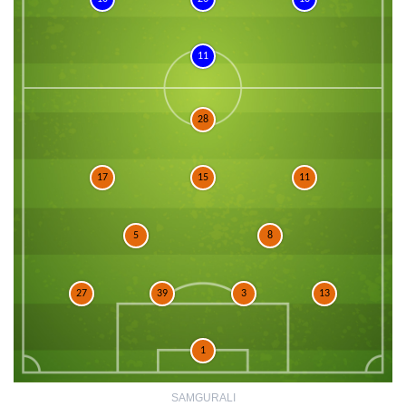
11
28
17
15
11
5
8
27
39
3
13
1
SAMGURALI