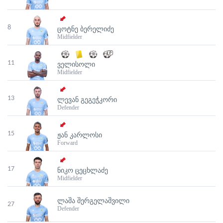
8
ᲪᲝᲢᲜᲔ ᲑᲔᲠᲔᲚᲘᲫᲔ
Midfielder
11
ᲕᲔᲚᲘᲡᲝᲚᲘ
Midfielder
13
ᲚᲔᲕᲐᲜ ᲒᲔᲒᲔᲭᲙᲝᲠᲘ
Defender
15
ᲟᲐᲜ ᲙᲐᲠᲚᲝᲡᲘ
Forward
17
ᲜᲘᲙᲝ ᲪᲔᲪᲮᲚᲐᲫᲔ
Midfielder
ᲚᲐᲨᲐ ᲨᲔᲠᲒᲔᲚᲐᲨᲕᲘᲚᲘ
27
Defender