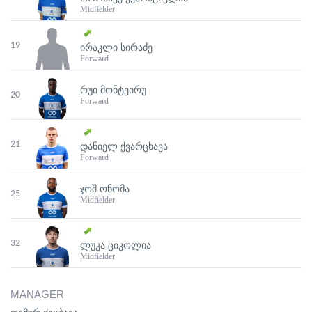
Midfielder
19
ᲘᲠᲐᲙᲚᲘ ᲡᲘᲠᲐᲫᲔ
Forward
ᲠᲣᲘ ᲛᲝᲜᲢᲔᲘᲠᲣ
20
Forward
21
ᲓᲐᲜᲘᲔᲚ ᲥᲕᲐᲠᲪᲮᲐᲕᲐ
Forward
ᲯᲝᲨ ᲝᲜᲝᲛᲐ
25
Midfielder
32
ᲚᲣᲙᲐ ᲪᲘᲙᲝᲚᲘᲐ
Midfielder
MANAGER