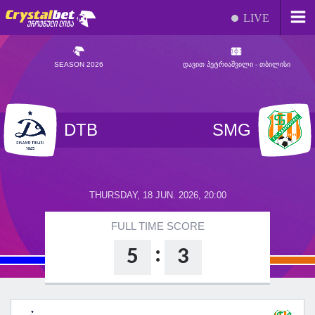
LIVE
SEASON 2026
ᲓᲐᲕᲘᲗ ᲞᲔᲢᲠᲘᲐᲨᲕᲘᲚᲘ - ᲗᲑᲘᲚᲘᲡᲘ
DTB
SMG
THURSDAY, 18 JUN. 2026, 20:00
FULL TIME SCORE
:
5
3