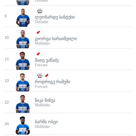
Defender
6
ᲚᲔᲝᲜᲐᲠᲓᲣ ᲡᲐᲜᲢᲣᲡᲘ
Defender
10
ᲒᲘᲝᲠᲒᲘ ᲮᲐᲠᲐᲘᲨᲕᲘᲚᲘ
Midfielder
11
ᲛᲐᲗᲔ ᲕᲐᲬᲐᲫᲔ
Forward
13
ᲠᲝᲓᲠᲘᲒᲣ ᲠᲐᲛᲣᲨᲘ
Forward
ᲜᲘᲙᲐ ᲜᲘᲜᲣᲐ
22
Midfielder
ᲑᲐᲠᲜᲡ ᲝᲡᲔᲘ
24
Midfielder