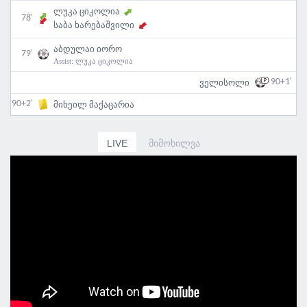
ლუკა ციკოლია
78'
საბა ხარებაშვილი
აბდულაი იორო
79'
Assist:
ლუკა ციკოლია
90+1'
ველისოლი
90+2'
მიხეილ მაქაცარია
LIVE
ᲛᲘᲛᲝᲮᲘᲚᲕᲐ