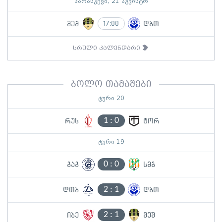
პარასკევი, 21 აგვისტო
მეშ
დბთ
17:00
სრული კალენდარი
ბოლო თამაშები
ტური 20
1
:
0
რუს
ტორ
ტური 19
0
:
0
გაგ
სმგ
2
:
1
დთბ
დბთ
2
:
1
იბე
მეშ