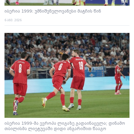
იბერია 1999: უმნიშვნელოვანესი მატჩის წინ
6 აგვ. 2026
იბერია 1999-მა ევროპა ლიგაზე გადაინაცვლა; დინამო
თბილისმა ლიეტუვაში დიდი ანგარიშით წააგო