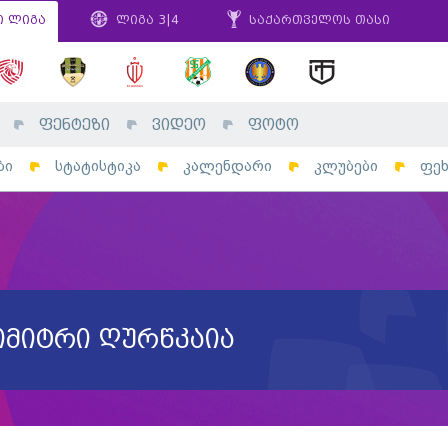
ი ლიგა
ლიგა 3|4
საქართველოს თასი
ფენტეზი
ვიდეო
ფოტო
ბი
სტატისტიკა
კალენდარი
კლუბები
ფე
იმიტრი ღურწკაია