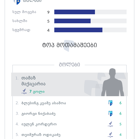
თელავი
სულ მოგება
9
სახლში
5
სტუმრად
4
ტოპ მოთამაშეები
გოლები
Თამაზ
1.
Მაქაცარია
7
გოლი
2.
Ბლესინგ Კვამე Ასამოა
6
3.
Გიორგი Ნიქაბაძე
6
4.
Იულენ Კორდერო
5
5.
Თეიმურაზ Ოდიკაძე
4