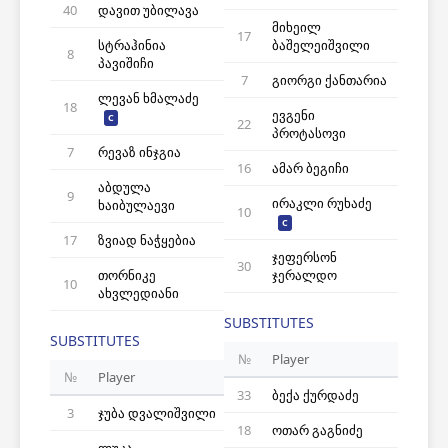
40
დავით უბილავა
მიხეილ
17
სტრაჰინია
ბაშელეიშვილი
8
პავიშიჩი
7
გიორგი ქანთარია
ლევან ხმალაძე
18
ევგენი
C
22
პროტასოვი
7
რევაზ ინჯგია
16
ამარ ბეგიჩი
აბდულა
9
ირაკლი რუხაძე
ხაიბულაევი
10
C
17
ზვიად ნაჭყებია
ჯეფერსონ
30
თორნიკე
ჯერალდო
10
ახვლედიანი
SUBSTITUTES
SUBSTITUTES
№
Player
№
Player
33
ბექა ქურდაძე
3
ჯუბა დვალიშვილი
18
ოთარ გაგნიძე