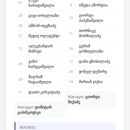
ლუკა
31
9
იმედა აშორტია
ხარატიშვილი
გიორგი
20
გივი იოსელიანი
19
პაპუნაშვილი
28
ანზორ თევზაძე
თორნიკე
11
27
მეტიუ ოლატუნჯი
მორჩილაძე
ალეკსანდარ
გურამ
15
39
მიშოვი
გოშთელიანი
ვანო
12
დაჩი ცნობილაძე
29
ჩარგეიშვილი
26
ჟონელ დეზირე
მალხაზ
30
14
მირიან ჯიქია
ჩიტაიშვილი
11
დათო კირკიტაძე
Manager:
გიორგი
მიქაძე
Manager:
დიმიტარ
კაპინკოვსკი
REFEREES