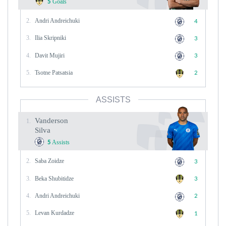
Goals
5
2.
Andri Andreichuki
4
3.
Ilia Skripniki
3
4.
Davit Mujiri
3
5.
Tsotne Patsatsia
2
ASSISTS
Vanderson
1.
Silva
Assists
5
2.
Saba Zoidze
3
3.
Beka Shubitidze
3
4.
Andri Andreichuki
2
5.
Levan Kurdadze
1