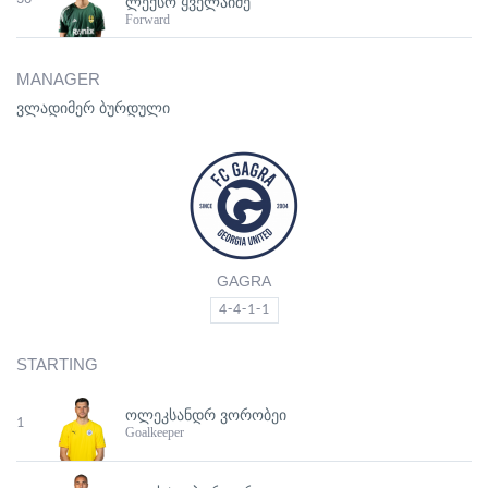
ᲚᲔᲥᲡᲝ ᲧᲕᲔᲚᲐᲘᲫᲔ
Forward
MANAGER
ვლადიმერ ბურდული
GAGRA
4-4-1-1
STARTING
ᲝᲚᲔᲙᲡᲐᲜᲓᲠ ᲕᲝᲠᲝᲑᲔᲘ
1
Goalkeeper