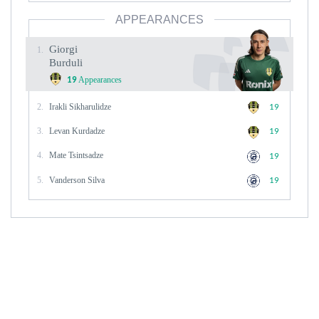
APPEARANCES
Giorgi
1.
Burduli
Appearances
19
2.
Irakli Sikharulidze
19
3.
Levan Kurdadze
19
4.
Mate Tsintsadze
19
5.
Vanderson Silva
19