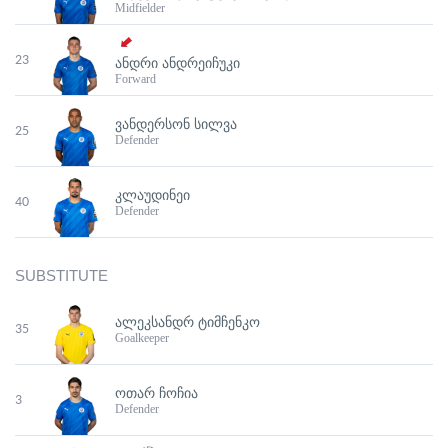
Midfielder
23
ᲐᲜᲓᲠᲘ ᲐᲜᲓᲠᲔᲘᲩᲣᲙᲘ
Forward
ᲕᲐᲜᲓᲔᲠᲡᲝᲜ ᲡᲘᲚᲕᲐ
25
Defender
ᲙᲚᲐᲣᲓᲘᲜᲔᲘ
40
Defender
SUBSTITUTE
ᲐᲚᲔᲙᲡᲐᲜᲓᲠ ᲢᲘᲛᲩᲔᲜᲙᲝ
35
Goalkeeper
ᲝᲗᲐᲠ ᲩᲝᲩᲘᲐ
3
Defender