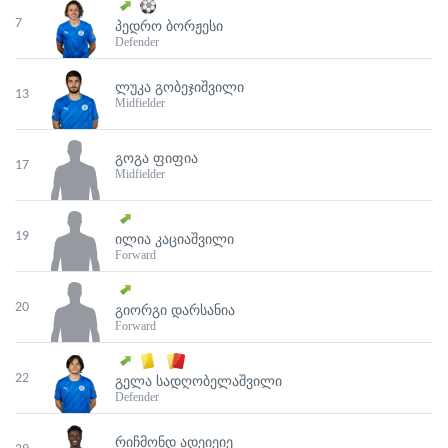
7
ᲞᲔᲓᲠᲝ ᲑᲝᲠᲟᲔᲡᲘ
Defender
ᲚᲣᲙᲐ ᲒᲝᲑᲔᲯᲘᲨᲕᲘᲚᲘ
13
Midfielder
ᲒᲝᲒᲐ ᲤᲘᲤᲘᲐ
17
Midfielder
19
ᲘᲚᲘᲐ ᲙᲐᲪᲘᲐᲨᲕᲘᲚᲘ
Forward
20
ᲒᲘᲝᲠᲒᲘ ᲓᲐᲠᲡᲐᲜᲘᲐ
Forward
22
ᲒᲔᲚᲐ ᲡᲐᲓᲦᲝᲑᲔᲚᲐᲨᲕᲘᲚᲘ
Defender
ᲠᲘᲩᲛᲝᲜᲓ ᲐᲓᲔᲘᲔᲘᲔ