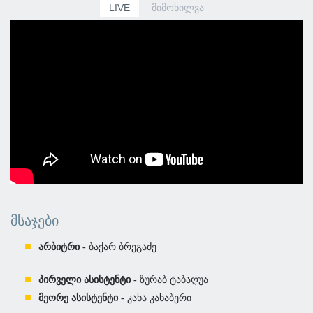
LIVE
ᲛᲘᲛᲝᲮᲘᲚᲕᲐ
ᲛᲡᲐᲯᲔᲑᲘ
არბიტრი -
ბაქარ ბრეგაძე
პირველი ასისტენტი -
ზურაბ ტაბაღუა
მეორე ასისტენტი -
კახა კახაბერი