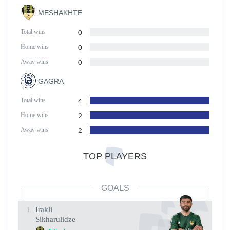
MESHAKHTE
Total wins
0
Home wins
0
Away wins
0
GAGRA
Total wins
4
Home wins
2
Away wins
2
TOP PLAYERS
GOALS
Irakli
1.
Sikharulidze