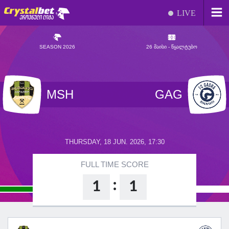
LIVE
SEASON 2026
26 ᲛᲐᲘᲡᲘ - ᲬᲧᲐᲚᲢᲣᲑᲝ
MSH
GAG
THURSDAY, 18 JUN. 2026, 17:30
FULL TIME SCORE
:
1
1