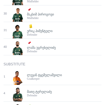
Midfielder
30
ᲛᲐᲙᲡᲘᲛ ᲞᲘᲠᲝᲒᲝᲕᲘ
Midfielder
31
ᲔᲠᲘᲙ ᲞᲘᲛᲔᲜᲢᲔᲚᲘ
Defender
40
ᲚᲐᲨᲐ ᲣᲒᲠᲔᲮᲔᲚᲘᲫᲔ
Defender
SUBSTITUTE
ᲚᲔᲕᲐᲜ ᲢᲧᲔᲨᲔᲚᲐᲨᲕᲘᲚᲘ
1
Goalkeeper
ᲛᲐᲗᲔ ᲢᲔᲠᲔᲚᲐᲫᲔ
4
Defender