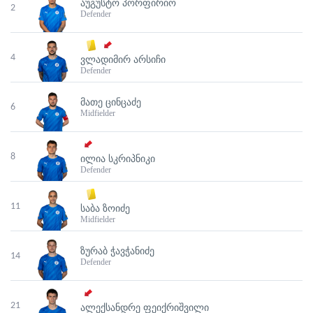
ᲐᲣᲒᲣᲡᲢᲝ ᲞᲝᲠᲤᲘᲠᲘᲝ
2
Defender
4
ᲕᲚᲐᲓᲘᲛᲘᲠ ᲐᲠᲡᲘᲩᲘ
Defender
ᲛᲐᲗᲔ ᲪᲘᲜᲪᲐᲫᲔ
6
Midfielder
8
ᲘᲚᲘᲐ ᲡᲙᲠᲘᲞᲜᲘᲙᲘ
Defender
11
ᲡᲐᲑᲐ ᲖᲝᲘᲫᲔ
Midfielder
ᲖᲣᲠᲐᲑ ᲭᲐᲕᲭᲐᲜᲘᲫᲔ
14
Defender
21
ᲐᲚᲔᲥᲡᲐᲜᲓᲠᲔ ᲤᲔᲘᲥᲠᲘᲨᲕᲘᲚᲘ