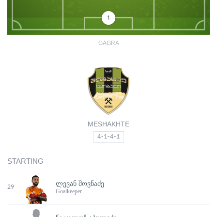
1
GAGRA
MESHAKHTE
4-1-4-1
STARTING
ᲚᲔᲕᲐᲜ ᲨᲝᲕᲜᲐᲫᲔ
29
Goalkeeper