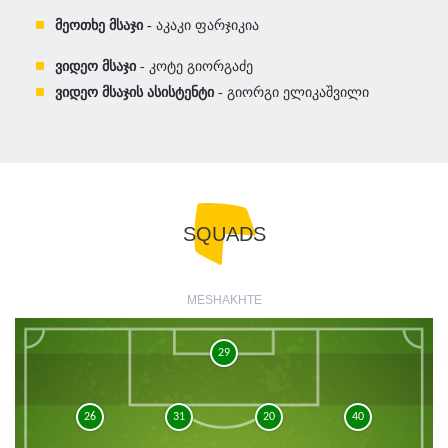
მეოთხე მსაჯი -
აკაკი ფარჯიკია
ვიდეო მსაჯი
- კოტე გიორგაძე
ვიდეო მსაჯის ასისტენტი
- გიორგი ელიკაშვილი
SQUADS
MESHAKHTE
29
26
31
20
40