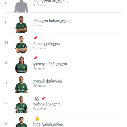
ᲜᲘᲙᲝᲚᲝᲖ ᲐᲑᲣᲚᲐᲫᲔ
5
Midfielder
ᲘᲠᲐᲙᲚᲘ ᲡᲘᲮᲐᲠᲣᲚᲘᲫᲔ
9
Forward
11
ᲛᲐᲗᲔ ᲙᲕᲘᲠᲙᲕᲘᲐ
Midfielder
13
ᲒᲘᲝᲠᲒᲘ ᲑᲣᲠᲓᲣᲚᲘ
Defender
ᲚᲔᲕᲐᲜ ᲥᲣᲠᲓᲐᲫᲔ
20
Defender
22
ᲢᲐᲠᲘᲙ ᲨᲘᲙᲐᲚᲝ
Midfielder
26
ᲑᲔᲥᲐ ᲒᲐᲑᲘᲡᲙᲘᲠᲘᲐ