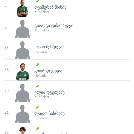
7
ᲗᲔᲘᲛᲣᲠᲐᲖ ᲨᲝᲜᲘᲐ
Midfielder
ᲒᲘᲝᲠᲒᲘ ᲯᲐᲛᲐᲠᲐᲣᲚᲘ
8
Midfielder
ᲘᲣᲡᲘᲑ ᲛᲔᲮᲢᲘᲔᲕᲘ
15
Forward
16
ᲒᲘᲝᲠᲒᲘ ᲒᲔᲒᲘᲐ
Defender
19
ᲘᲚᲘᲐ ᲓᲒᲔᲑᲣᲐᲫᲔ
Midfielder
21
ᲚᲐᲓᲝ ᲩᲘᲮᲠᲐᲫᲔ
Forward
36