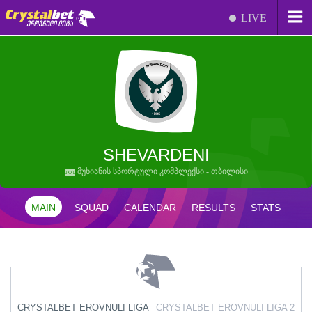
LIVE
SHEVARDENI
მუხიანის სპორტული კომპლექსი - თბილისი
MAIN
SQUAD
CALENDAR
RESULTS
STATS
CRYSTALBET EROVNULI LIGA
CRYSTALBET EROVNULI LIGA 2