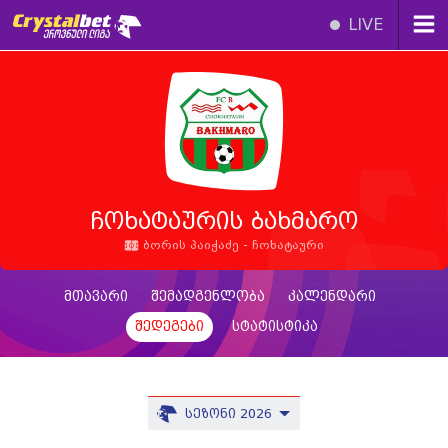
LIVE
ჩოხატაურის ბახმარო
ბორის პაიჭაძე - ჩოხატაური
მთავარი
შემადგენლობა
კალენდარი
შედეგები
სტატისტიკა
სეზონი 2026