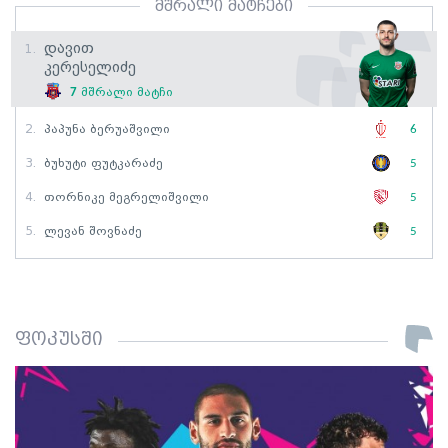
მშრალი მატჩები
Დავით
1.
Კერესელიძე
7
მშრალი მატჩი
2.
Პაპუნა Ბერუაშვილი
6
3.
Ბუხუტი Ფუტკარაძე
5
4.
Თორნიკე Მეგრელიშვილი
5
5.
Ლევან Შოვნაძე
5
ფოკუსში