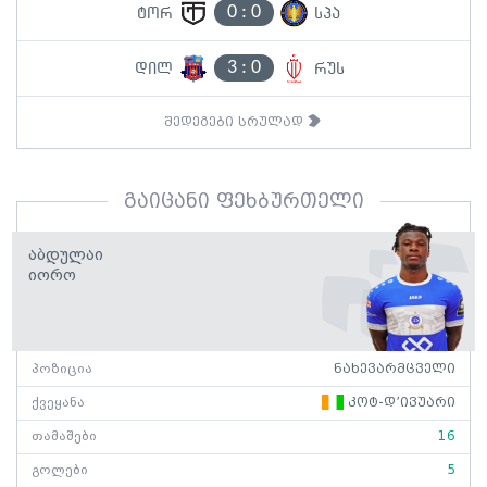
0
:
0
ტორ
სპა
3
:
0
დილ
რუს
შედეგები სრულად
გაიცანი ფეხბურთელი
Აბდულაი
Იორო
პოზიცია
ნახევარმცველი
ქვეყანა
კოტ-დ’ივუარი
თამაშები
16
გოლები
5