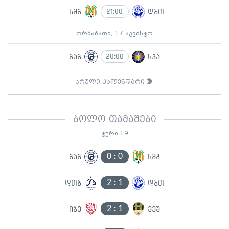
სმგ
დბთ
21:00
ორშაბათი, 17 აგვისტო
გაგ
სპა
20:00
სრული კალენდარი
ბოლო თამაშები
ტური 19
0
:
0
გაგ
სმგ
2
:
1
დთბ
დბთ
2
:
1
იბე
მეშ