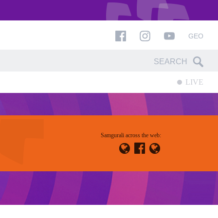
GEO
LIVE
Samgurali across the web: