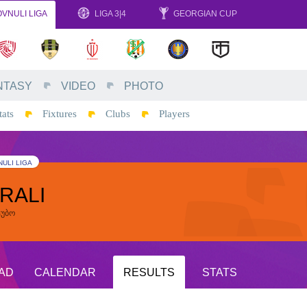
VNULI LIGA
LIGA 3|4
GEORGIAN CUP
NTASY
VIDEO
PHOTO
tats
Fixtures
Clubs
Players
ULI LIGA
RALI
ტუბო
AD
CALENDAR
RESULTS
STATS