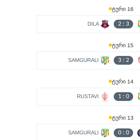
ᲢᲣᲠᲘ 16
DILA
2
:
3
ᲢᲣᲠᲘ 15
SAMGURALI
3
:
2
ᲢᲣᲠᲘ 14
RUSTAVI
1
:
0
ᲢᲣᲠᲘ 13
SAMGURALI
0
:
0