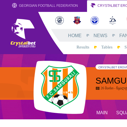
GEORGIAN FOOTBALL FEDERATION
CRYSTALBET ERO
HOME
NEWS
FA
Results
Tables
S
CRYSTALBET EROVN
SAMGU
26 მაისი - წყალ
MAIN
SQU