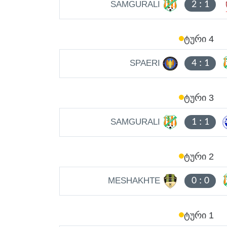
SAMGURALI
2
:
1
ᲢᲣᲠᲘ 4
SPAERI
4
:
1
ᲢᲣᲠᲘ 3
SAMGURALI
1
:
1
ᲢᲣᲠᲘ 2
MESHAKHTE
0
:
0
ᲢᲣᲠᲘ 1