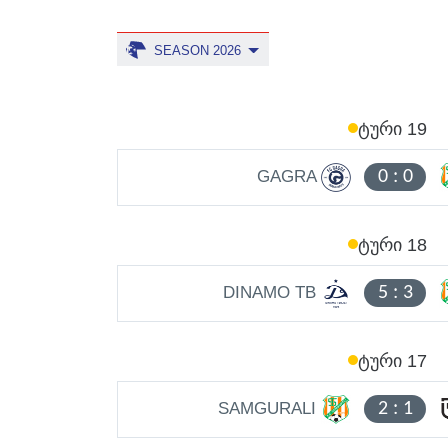
SEASON 2026
ᲢᲣᲠᲘ 19
GAGRA
0
:
0
ᲢᲣᲠᲘ 18
DINAMO TB
5
:
3
ᲢᲣᲠᲘ 17
SAMGURALI
2
:
1