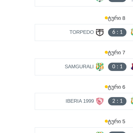
ᲢᲣᲠᲘ 8
TORPEDO
6
:
1
ᲢᲣᲠᲘ 7
SAMGURALI
0
:
1
ᲢᲣᲠᲘ 6
IBERIA 1999
2
:
1
ᲢᲣᲠᲘ 5