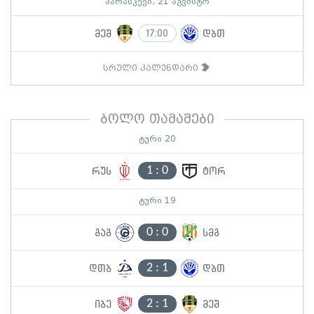
პარასკევი, 21 აგვისტო
მეშ
დბთ
17:00
სრული კალენდარი
ბოლო თამაშები
ტური 20
1
:
0
რუს
ტორ
ტური 19
0
:
0
გაგ
სმგ
2
:
1
დთბ
დბთ
2
:
1
იბე
მეშ