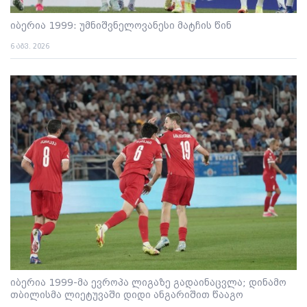
იბერია 1999: უმნიშვნელოვანესი მატჩის წინ
6 აგვ. 2026
იბერია 1999-მა ევროპა ლიგაზე გადაინაცვლა; დინამო
თბილისმა ლიეტუვაში დიდი ანგარიშით წააგო