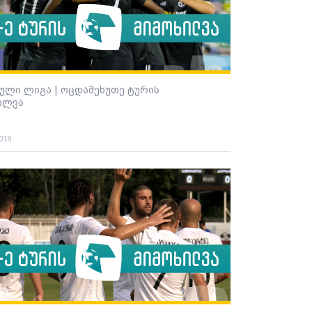
ული ლიგა | ოცდამეხუთე ტურის
ილვა
2018