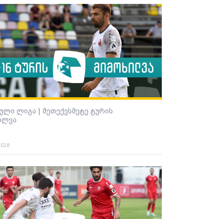
ული ლიგა | მეთექვსმეტე ტურის
ილვა
2018