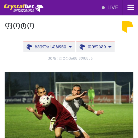
LIVE
ფოტო
ყველა სეზონი
თელავი
ფილტრების მოხსნა