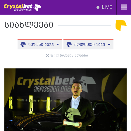
LIVE
სიახლეები
სეზონი 2023
კოლხეთი 1913
ფილტრების მოხსნა