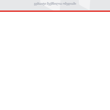
ვებსაიტი შექმნილია ომედიაში