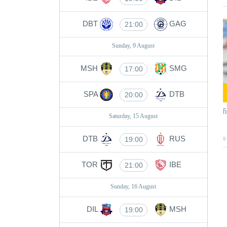
DBT
GAG
21:00
Sunday, 9 August
MSH
SMG
17:00
SPA
DTB
20:00
ჩ
Saturday, 15 August
DTB
RUS
19:00
9
TOR
IBE
21:00
Sunday, 16 August
DIL
MSH
19:00