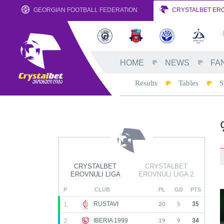
GEORGIAN FOOTBALL FEDERATION
CRYSTALBET ERO
HOME
NEWS
FA
Results
Tables
S
CRYSTALBET
CRYSTALBET
EROVNULI LIGA
EROVNULI LIGA 2
P
CLUB
PL
GD
PTS
RUSTAVI
1.
20
5
35
IBERIA 1999
2.
19
9
34