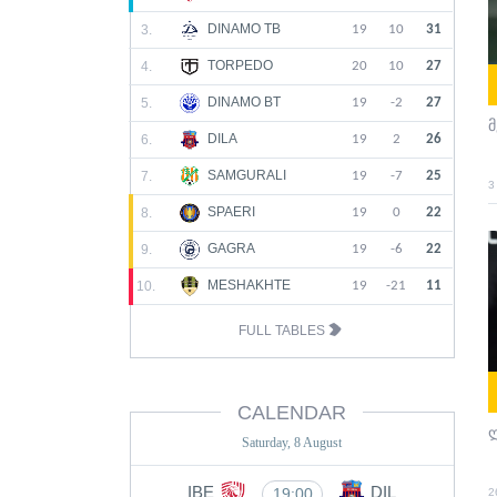
DINAMO TB
3.
19
10
31
TORPEDO
4.
20
10
27
DINAMO BT
5.
19
-2
27
მ
DILA
6.
19
2
26
SAMGURALI
7.
19
-7
25
3
SPAERI
8.
19
0
22
GAGRA
9.
19
-6
22
MESHAKHTE
10.
19
-21
11
FULL TABLES
CALENDAR
Saturday, 8 August
IBE
DIL
19:00
2