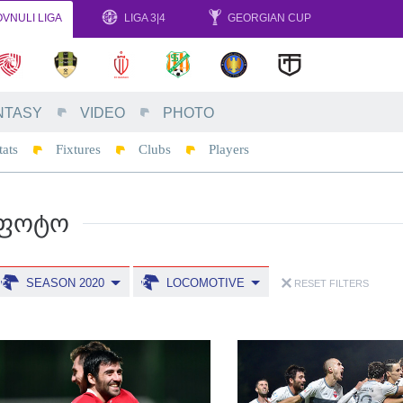
VNULI LIGA
LIGA 3|4
GEORGIAN CUP
NTASY
VIDEO
PHOTO
tats
Fixtures
Clubs
Players
ᲤᲝᲢᲝ
SEASON 2020
LOCOMOTIVE
RESET FILTERS