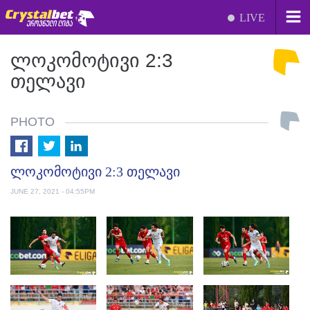
LIVE
ᲚᲝᲙᲝᲛᲝᲢᲘᲕᲘ 2:3
ᲗᲔᲚᲐᲕᲘ
PHOTO
ლოკომოტივი 2:3 თელავი
JUNE 27, 2021 - 04:55PM