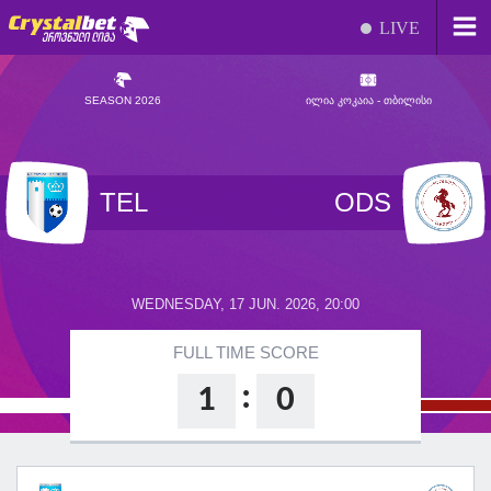
LIVE
SEASON 2026
ᲘᲚᲘᲐ ᲙᲝᲙᲐᲘᲐ - ᲗᲑᲘᲚᲘᲡᲘ
TEL
ODS
WEDNESDAY, 17 JUN. 2026, 20:00
FULL TIME SCORE
:
1
0