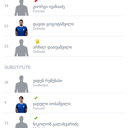
14
ᲒᲘᲝᲠᲒᲘ ᲘᲕᲐᲜᲘᲐᲫᲔ
Forward
ᲓᲐᲕᲘᲗ ᲒᲝᲒᲝᲢᲘᲨᲕᲘᲚᲘ
22
Defender
23
ᲐᲠᲩᲘᲚ ᲓᲐᲗᲣᲐᲨᲕᲘᲚᲘ
Defender
SUBSTITUTE
ᲔᲘᲓᲔᲜ ᲠᲣᲨᲔᲜᲐᲡᲘ
39
Goalkeeper
9
ᲯᲐᲓᲣᲚᲘ ᲘᲝᲑᲐᲨᲕᲘᲚᲘ
Forward
13
ᲜᲘᲙᲝᲚᲝᲖ ᲒᲐᲚᲐᲮᲕᲐᲠᲘᲫᲔ