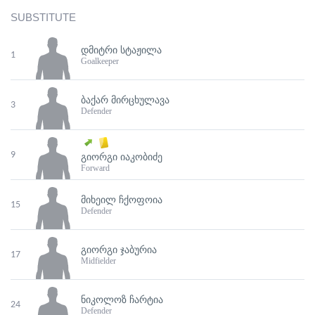
SUBSTITUTE
ᲓᲛᲘᲢᲠᲘ ᲡᲢᲐᲟᲘᲚᲐ
1
Goalkeeper
ᲑᲐᲥᲐᲠ ᲛᲘᲠᲪᲮᲣᲚᲐᲕᲐ
3
Defender
9
ᲒᲘᲝᲠᲒᲘ ᲘᲐᲙᲝᲑᲘᲫᲔ
Forward
ᲛᲘᲮᲔᲘᲚ ᲩᲥᲝᲤᲝᲘᲐ
15
Defender
ᲒᲘᲝᲠᲒᲘ ᲯᲐᲑᲣᲠᲘᲐ
17
Midfielder
ᲜᲘᲙᲝᲚᲝᲖ ᲩᲐᲠᲢᲘᲐ
24
Defender