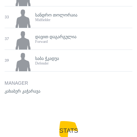
ᲡᲐᲜᲓᲠᲝ ᲗᲝᲚᲝᲠᲐᲘᲐ
33
Midfielder
ᲓᲐᲕᲘᲗ ᲓᲐᲒᲐᲠᲒᲣᲚᲘᲐ
37
Forward
ᲡᲐᲑᲐ ᲭᲙᲐᲓᲣᲐ
39
Defender
MANAGER
კახაბერ კაჭარავა
STATS