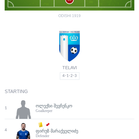
ODISHI 1919
TELAVI
4-1-2-3
STARTING
ᲝᲚᲔᲥᲡᲘ ᲨᲔᲕᲩᲔᲜᲙᲝ
1
Goalkeeper
4
ᲤᲘᲠᲣᲖ ᲛᲐᲠᲐᲥᲕᲔᲚᲘᲫᲔ
Defender