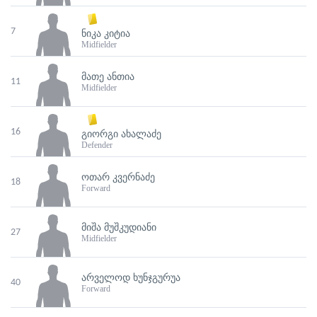
7
ᲜᲘᲙᲐ ᲙᲘᲢᲘᲐ
Midfielder
ᲛᲐᲗᲔ ᲐᲜᲗᲘᲐ
11
Midfielder
16
ᲒᲘᲝᲠᲒᲘ ᲐᲮᲐᲚᲐᲫᲔ
Defender
ᲝᲗᲐᲠ ᲙᲕᲔᲠᲜᲐᲫᲔ
18
Forward
ᲛᲘᲨᲐ ᲛᲣᲨᲙᲣᲓᲘᲐᲜᲘ
27
Midfielder
ᲐᲠᲕᲔᲚᲝᲓ ᲮᲣᲜᲯᲒᲣᲠᲣᲐ
40
Forward