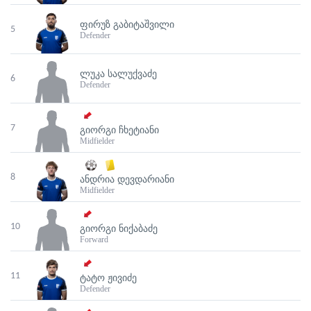
ᲤᲘᲠᲣᲖ ᲒᲐᲑᲘᲢᲐᲨᲕᲘᲚᲘ
5
Defender
ᲚᲣᲙᲐ ᲡᲐᲚᲣᲥᲕᲐᲫᲔ
6
Defender
7
ᲒᲘᲝᲠᲒᲘ ᲩᲮᲔᲢᲘᲐᲜᲘ
Midfielder
8
ᲐᲜᲓᲠᲘᲐ ᲓᲔᲕᲓᲐᲠᲘᲐᲜᲘ
Midfielder
10
ᲒᲘᲝᲠᲒᲘ ᲜᲘᲥᲐᲑᲐᲫᲔ
Forward
11
ᲢᲐᲢᲝ ᲟᲘᲕᲘᲫᲔ
Defender