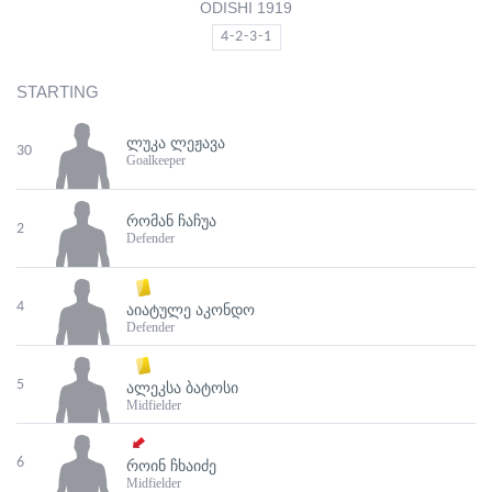
ODISHI 1919
4-2-3-1
STARTING
ᲚᲣᲙᲐ ᲚᲔᲟᲐᲕᲐ
30
Goalkeeper
ᲠᲝᲛᲐᲜ ᲩᲐᲩᲣᲐ
2
Defender
4
ᲐᲘᲐᲢᲣᲚᲔ ᲐᲙᲝᲜᲓᲝ
Defender
5
ᲐᲚᲔᲙᲡᲐ ᲑᲐᲢᲝᲡᲘ
Midfielder
6
ᲠᲝᲘᲜ ᲩᲮᲐᲘᲫᲔ
Midfielder