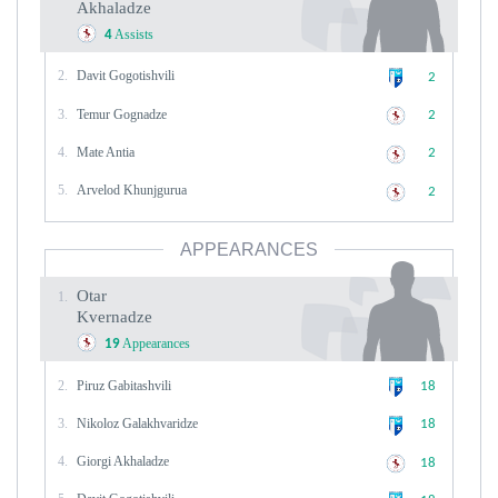
Akhaladze
Assists
4
2.
Davit Gogotishvili
2
3.
Temur Gognadze
2
4.
Mate Antia
2
5.
Arvelod Khunjgurua
2
APPEARANCES
Otar
1.
Kvernadze
Appearances
19
2.
Piruz Gabitashvili
18
3.
Nikoloz Galakhvaridze
18
4.
Giorgi Akhaladze
18