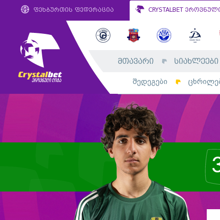
ფეხბურთის ფედერაცია
CRYSTALBET ეროვნულ
მთავარი
სიახლეები
შედეგები
ცხრილე