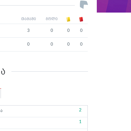
თამაში
გოლი
3
0
0
0
0
0
0
0
კა
2
ბა
1