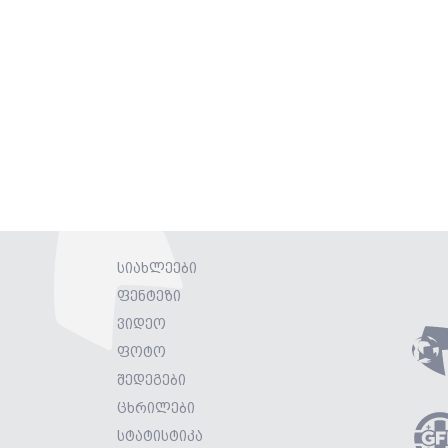
სიახლეები
ფენტეზი
ვიდეო
ფოტო
შედეგები
ცხრილები
სტატისტიკა