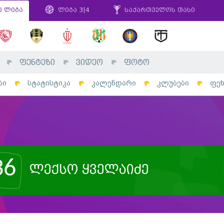
ი ლიგა
ლიგა 3|4
საქართველოს თასი
ფენტეზი
ვიდეო
ფოტო
ბი
სტატისტიკა
კალენდარი
კლუბები
ფე
36
ლექსო ყველაიძე