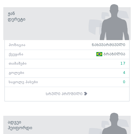
Ჟან
Დერეტი
პოზიცია
ნახევარმცველი
ქვეყანა
ბრაზილია
თამაშები
17
გოლები
4
საგოლე პასები
0
სრული პროფილი
Ადჯეი
Ჰეიფორდი