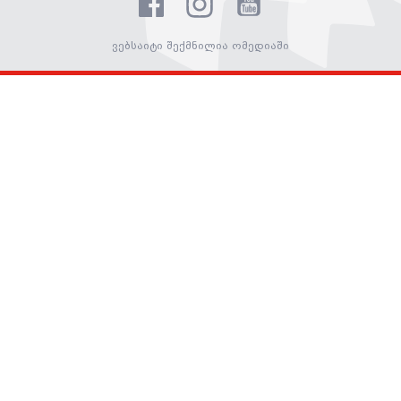
ვებსაიტი შექმნილია ომედიაში