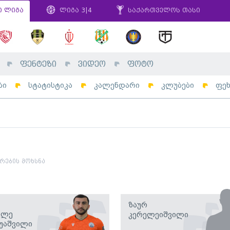
ი ლიგა
ლიგა 3|4
საქართველოს თასი
ფენტეზი
ვიდეო
ფოტო
ბი
სტატისტიკა
კალენდარი
კლუბები
ფე
ების მოხსნა
Ზაურ
კლე
Კერელეიშვილი
უაშვილი