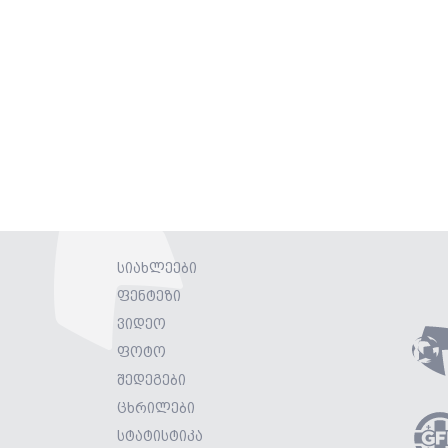
სიახლეები
ფენტეზი
ვიდეო
ფოტო
შედეგები
ცხრილები
სტატისტიკა