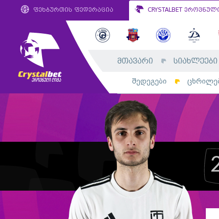
ფეხბურთის ფედერაცია
CRYSTALBET ეროვნულ
მთავარი
სიახლეები
შედეგები
ცხრილე