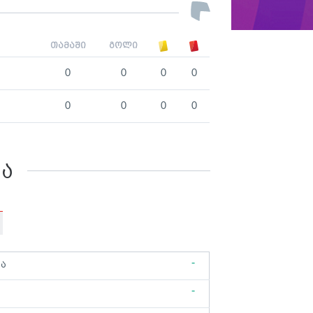
თამაში
გოლი
0
0
0
0
0
0
0
0
კა
-
ბა
-