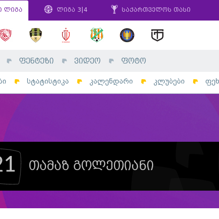
ი ლიგა
ლიგა 3|4
საქართველოს თასი
ფენტეზი
ვიდეო
ფოტო
ბი
სტატისტიკა
კალენდარი
კლუბები
ფე
21
თამაზ გოლეთიანი