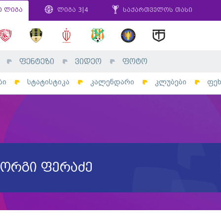
ი ლიგა
ლიგა 3|4
საქართველოს თასი
ფენტეზი
ვიდეო
ფოტო
ბი
სტატისტიკა
კალენდარი
კლუბები
ფე
იორგი ფერაძე