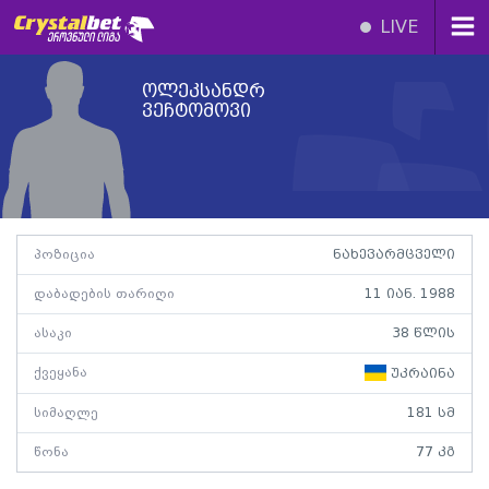
LIVE
ოლეკსანდრ
ვეჩტომოვი
პოზიცია
ნახევარმცველი
დაბადების თარიღი
11 იან. 1988
ასაკი
38 წლის
ქვეყანა
უკრაინა
სიმაღლე
181 სმ
წონა
77 კგ