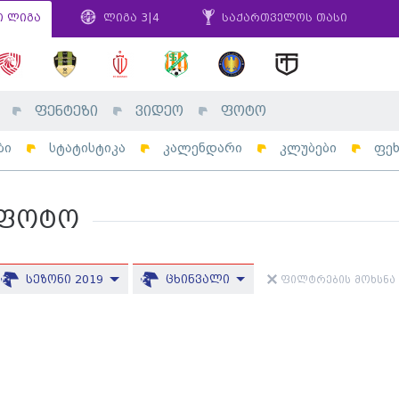
ი ლიგა
ლიგა 3|4
საქართველოს თასი
ფენტეზი
ვიდეო
ფოტო
ბი
სტატისტიკა
კალენდარი
კლუბები
ფე
ფოტო
სეზონი 2019
ცხინვალი
ფილტრების მოხსნა